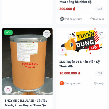
mua đồng hồ nhiệt độ
300.000 ₫
2
51 ngày trước
Toàn quốc
MỚI
SMC Tuyển 01 Nhân Viên Kỹ
Thuật-HN
10.000.000 ₫
4
51 ngày trước
Hà Nội
ENZYME CELLULASE – Cắt Tảo
Mạnh, Phân Hủy Xơ Hiệu Quả