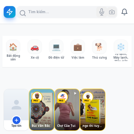
🏠
🚗
💻
💼
🐕
❄️
Tủ lạnh,
Bất động
Xe cộ
Đồ điện tử
Việc làm
Thú cưng
Máy lạnh,
sản
Máy giặt
PRO
PRO
PRO
Tạo tin
Bùi Văn Bắc
Chợ Của Tui
ngo thi tuyên