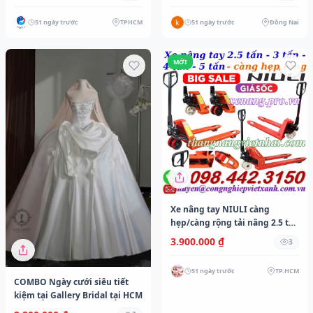
Tận Nơi!
51 ngày trước
TPHCM
51 ngày trước
Đồng Nai
MỚI
Xe nâng tay NIULI càng
hẹp/càng rộng tải nâng 2.5 tấn
- 3 tấn - 4 tấn - 5 tấn
3.900.000 ₫
3
51 ngày trước
TP.HCM
COMBO Ngày cưới siêu tiết
kiệm tại Gallery Bridal tại HCM