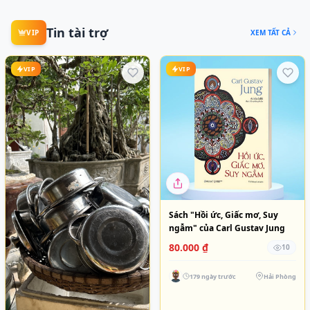
Tin tài trợ
XEM TẤT CẢ
VIP
VIP
VIP
Sách "Hồi ức, Giấc mơ, Suy
ngẫm" của Carl Gustav Jung
80.000 ₫
10
179 ngày trước
Hải Phòng