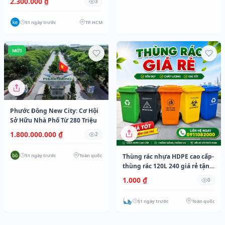
2.300.000 ₫
3
51 ngày trước
TP.HCM
MỚI
Phước Đông New City: Cơ Hội
Sở Hữu Nhà Phố Từ 280 Triệu
1.800.000.000 ₫
2
51 ngày trước
Toàn quốc
Thùng rác nhựa HDPE cao cấp-
thùng rác 120L 240 giá rẻ tận
kho-Sỉ toàn quốc- lh
1.000 ₫
0
0911082000
51 ngày trước
Toàn quốc