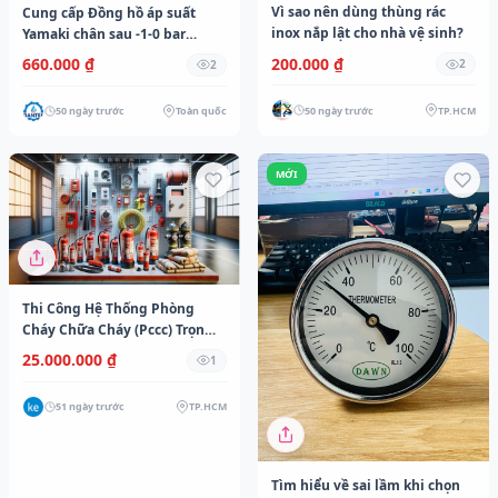
Vì sao nên dùng thùng rác
Cung cấp Đồng hồ áp suất
inox nắp lật cho nhà vệ sinh?
Yamaki chân sau -1-0 bar
Dantek chất lượng cao phục
200.000 ₫
660.000 ₫
2
2
vụ công trình ở Cao Bằng
50 ngày trước
TP.HCM
50 ngày trước
Toàn quốc
MỚI
Thi Công Hệ Thống Phòng
Cháy Chữa Cháy (Pccc) Trọn
Gói
25.000.000 ₫
1
51 ngày trước
TP.HCM
Tìm hiểu về sai lầm khi chọn