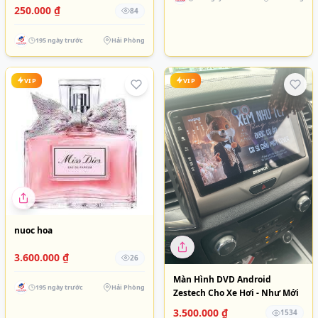
250.000 ₫
84
195 ngày trước
Hải Phòng
VIP
VIP
nuoc hoa
3.600.000 ₫
26
Màn Hình DVD Android
195 ngày trước
Hải Phòng
Zestech Cho Xe Hơi - Như Mới
3.500.000 ₫
1534