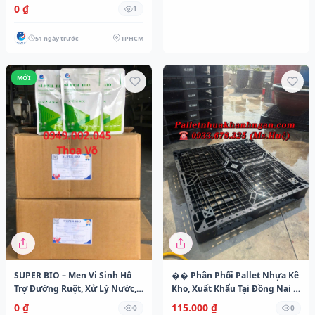
Cho Ao Nuôi
0 ₫
1
51 ngày trước
TPHCM
MỚI
SUPER BIO – Men Vi Sinh Hỗ
�� Phân Phối Pallet Nhựa Kê
Trợ Đường Ruột, Xử Lý Nước,
Kho, Xuất Khẩu Tại Đồng Nai –
Gây Màu Ao Hiệu Quả
Giá Cạnh Tranh – Giao Siêu Tốc
0 ₫
115.000 ₫
0
0