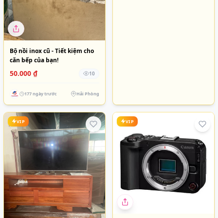
Bộ nồi inox cũ - Tiết kiệm cho
căn bếp của bạn!
50.000 ₫
10
177 ngày trước
Hải Phòng
VIP
VIP