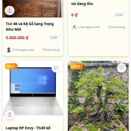
toi dang thu
0 ₫
78
Tivi 4K và Kệ Gỗ Sang Trọng
192 ngày trước
Hải Phòng
Như Mới
5.800.000 ₫
26
179 ngày trước
Hải Phòng
VIP
VIP
Laptop HP Envy - Thiết kế