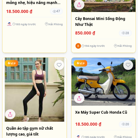
mỏng nhẹ, hiệu năng mạnh
mẽ
18.500.000 ₫
47
Cây Bonsai Mini Sống Động
Như Thật
193 ngày trước
Hải Phòng
850.000 ₫
28
194 ngày trước
Hải Phòng
VIP
VIP
Xe Máy Super Cub Honda Cũ
18.500.000 ₫
20
Quần áo tập gym nữ chất
lượng cao, giá tốt
195 ngày trước
Hải Phòng